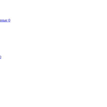
нные
0
0