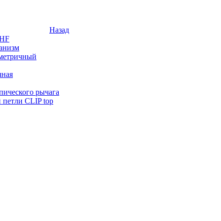
Назад
 HF
анизм
мметричный
чная
опического рычага
 петли CLIP top