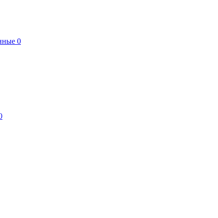
нные
0
0