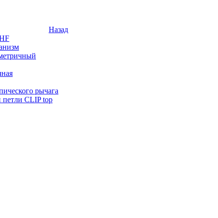
Назад
 HF
анизм
мметричный
чная
опического рычага
 петли CLIP top