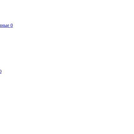
нные
0
0